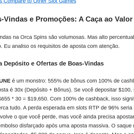
s Compare to Other Slot Games
-Vindas e Promoções: A Caça ao Valor
indas na Orca Spins são volumosas. Mas alto percentu
o. Eu analiso os requisitos de aposta com atenção.
a Depósito e Ofertas de Boas-Vindas
UNE
é um monstro: 555% de bônus com 100% de cashb
sta é 30x (Depósito + Bônus). Se você depositar $100,
 $655 * 30 = $19,650. Com 100% de cashback, isso signif
ca tudo. A perda esperada em slots RTP de 96% seria 
olve o que você perde, mas você ainda precisa aposta
embolso disfarçado após uma aposta massiva. O saque