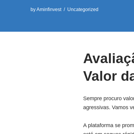
by
Aminfinvest
Uncategorized
Avaliaç
Valor d
Sempre procuro valo
agressivas. Vamos ve
A plataforma se prom