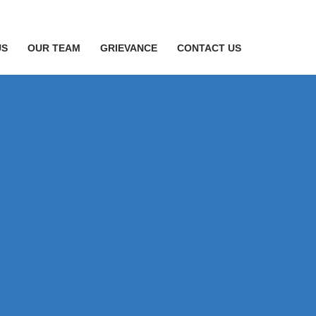
US
OUR TEAM
GRIEVANCE
CONTACT US