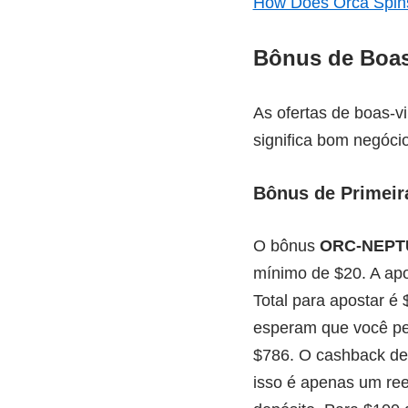
How Does Orca Spin
Bônus de Boas
As ofertas de boas-v
significa bom negóci
Bônus de Primeir
O bônus
ORC-NEPT
mínimo de $20. A apo
Total para apostar é
esperam que você per
$786. O cashback dev
isso é apenas um re