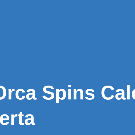
Orca Spins Cal
erta