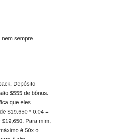
al nem sempre
ack. Depósito
 são $555 de bônus.
ica que eles
de $19,650 * 0.04 =
r $19,650. Para mim,
 máximo é 50x o